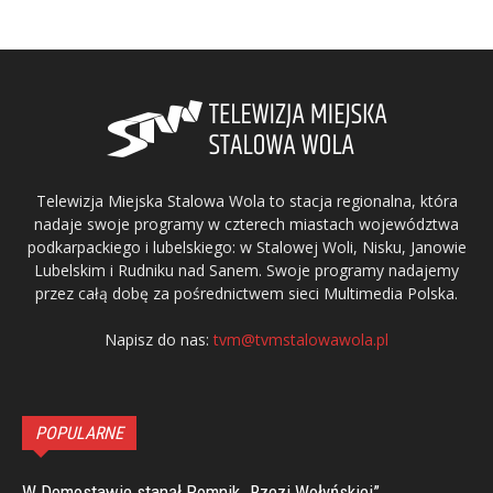
Telewizja Miejska Stalowa Wola to stacja regionalna, która
nadaje swoje programy w czterech miastach województwa
podkarpackiego i lubelskiego: w Stalowej Woli, Nisku, Janowie
Lubelskim i Rudniku nad Sanem. Swoje programy nadajemy
przez całą dobę za pośrednictwem sieci Multimedia Polska.
Napisz do nas:
tvm@tvmstalowawola.pl
POPULARNE
W Domostawie stanął Pomnik „Rzezi Wołyńskiej”