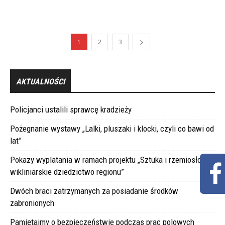
1
2
3
AKTUALNOŚCI
Policjanci ustalili sprawcę kradzieży
Pożegnanie wystawy „Lalki, pluszaki i klocki, czyli co bawi od
lat”
Pokazy wyplatania w ramach projektu „Sztuka i rzemiosło –
wikliniarskie dziedzictwo regionu”
Dwóch braci zatrzymanych za posiadanie środków
zabronionych
Pamiętajmy o bezpieczeństwie podczas prac polowych