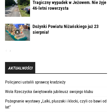
Tragiczny wypadek w Jeżowem. Nie żyje
46-letni rowerzysta
Dożynki Powiatu Niżańskiego już 23
sierpnia!
AKTUALNOŚCI
Policjanci ustalili sprawcę kradzieży
Wola Rzeczycka świętowała jubileusz swojego klubu
Pożegnanie wystawy „Lalki, pluszaki i klocki, czyli co bawi od
lat”