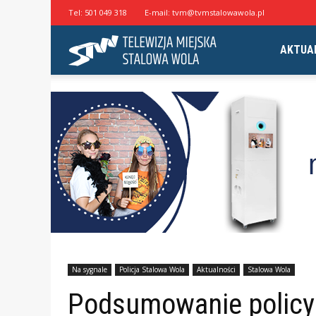
Tel:
501 049 318
E-mail:
tvm@tvmstalowawola.pl
Telewizja
AKTUA
Miejska
Stalowa
Wola
Na sygnale
Policja Stalowa Wola
Aktualności
Stalowa Wola
Podsumowanie policyj