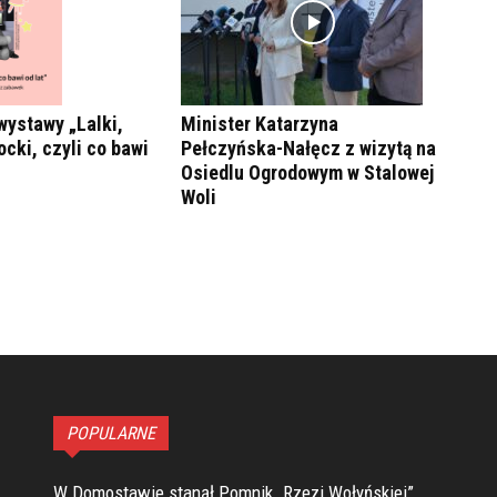
wystawy „Lalki,
Minister Katarzyna
ocki, czyli co bawi
Pełczyńska-Nałęcz z wizytą na
Osiedlu Ogrodowym w Stalowej
Woli
POPULARNE
W Domostawie stanął Pomnik „Rzezi Wołyńskiej”