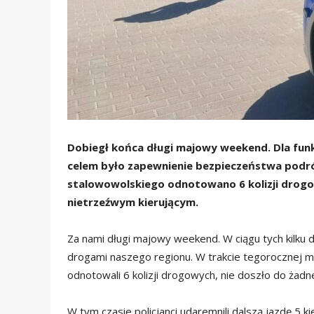
Dobiegł końca długi majowy weekend. Dla funk
celem było zapewnienie bezpieczeństwa podr
stalowowolskiego odnotowano 6 kolizji drogow
nietrzeźwym kierującym.
Za nami długi majowy weekend. W ciągu tych kilku 
drogami naszego regionu. W trakcie tegorocznej 
odnotowali 6 kolizji drogowych, nie doszło do żad
W tym czasie policjanci udaremnili dalszą jazdę 5 