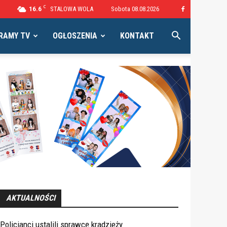
C
16.6
STALOWA WOLA
Sobota 08.08.2026
RAMY TV
OGŁOSZENIA
KONTAKT
AKTUALNOŚCI
Policjanci ustalili sprawcę kradzieży