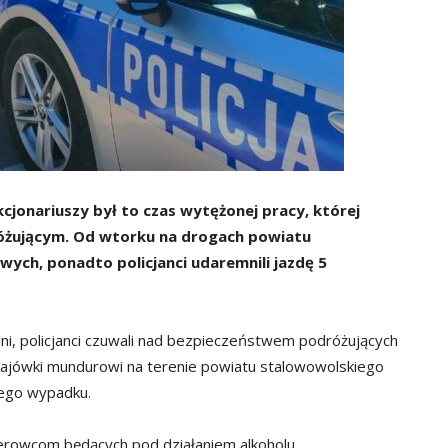
cjonariuszy był to czas wytężonej pracy, której
óżującym. Od wtorku na drogach powiatu
ych, ponadto policjanci udaremnili jazdę 5
dni, policjanci czuwali nad bezpieczeństwem podróżujących
majówki mundurowi na terenie powiatu stalowowolskiego
nego wypadku.
kierowcom będących pod działaniem alkoholu.