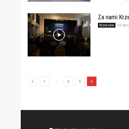
Za nami Krz
22 styc
Krzeszów
...
1
4
5
6