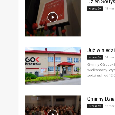
Dzień Sołty
18 mar
Krzeszów
Już w niedzi
14 mar
Krzeszów
Gminny Ośrodek K
Wielkanocny. Wyda
godzinach od 12.0
Gminny Dzie
12 mar
Krzeszów