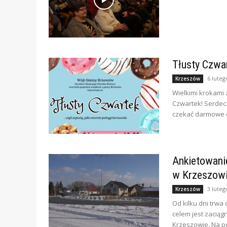
Tłusty Czwa
6 luteg
Krzeszów
Wielkimi krokami z
Czwartek! Serdec
czekać darmowe d
Ankietowani
w Krzeszow
3 luteg
Krzeszów
Od kilku dni trw
celem jest zaciąg
Krzeszowie. Na p