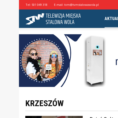
Tel:
501 049 318
E-mail:
tvm@tvmstalowawola.pl
Telewizja
AKTUA
Miejska
Stalowa
Wola
KRZESZÓW