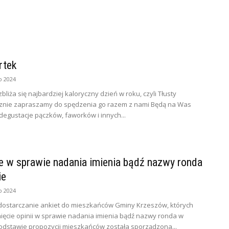
rtek
o 2024
bliża się najbardziej kaloryczny dzień w roku, czyli Tłusty
znie zapraszamy do spędzenia go razem z nami Będą na Was
egustacje pączków, faworków i innych...
e w sprawie nadania imienia bądź nazwy ronda
ie
o 2024
a dostarczanie ankiet do mieszkańców Gminy Krzeszów, których
nięcie opinii w sprawie nadania imienia bądź nazwy ronda w
odstawie propozycji mieszkańców została sporządzona...