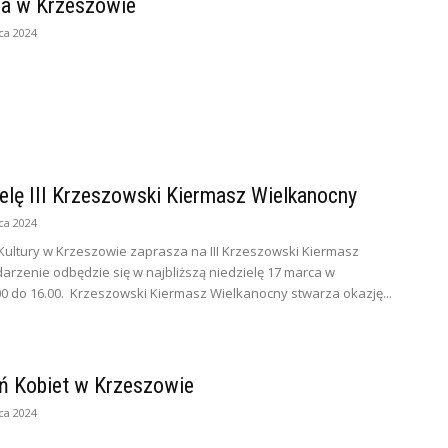
sa w Krzeszowie
ca 2024
elę III Krzeszowski Kiermasz Wielkanocny
ca 2024
ultury w Krzeszowie zaprasza na III Krzeszowski Kiermasz
rzenie odbędzie się w najbliższą niedzielę 17 marca w
0 do 16.00. Krzeszowski Kiermasz Wielkanocny stwarza okazję...
ń Kobiet w Krzeszowie
ca 2024