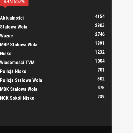
KATEGORIE
4154
Aktualności
2903
Stalowa Wola
2746
Ważne
1991
MBP Stalowa Wola
1232
Nisko
1004
Wiadomości TVM
701
Policja Nisko
502
Policja Stalowa Wola
475
MDK Stalowa Wola
239
NCK Sokół Nisko