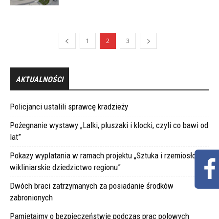
1
2
3
AKTUALNOŚCI
Policjanci ustalili sprawcę kradzieży
Pożegnanie wystawy „Lalki, pluszaki i klocki, czyli co bawi od
lat”
Pokazy wyplatania w ramach projektu „Sztuka i rzemiosło –
wikliniarskie dziedzictwo regionu”
Dwóch braci zatrzymanych za posiadanie środków
zabronionych
Pamiętajmy o bezpieczeństwie podczas prac polowych