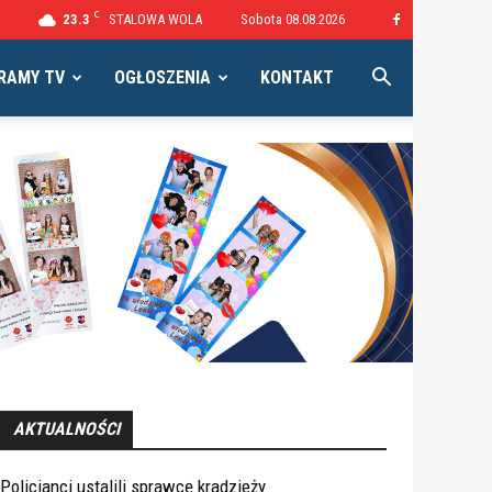
C
23.3
STALOWA WOLA
Sobota 08.08.2026
RAMY TV
OGŁOSZENIA
KONTAKT
AKTUALNOŚCI
Policjanci ustalili sprawcę kradzieży