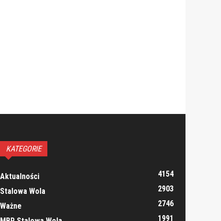
KATEGORIE
4154
Aktualności
2903
Stalowa Wola
2746
Ważne
1991
MBP Stalowa Wola