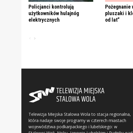
Policjanci kontrolują
Pożegnanie 
użytkowników hulajnóg
pluszaki i kl
elektrycznych
od lat”
Telewizja Miejska Stalowa Wola to stacja regionalna,
która nadaje swoje programy w czterech miastach
województwa podkarpackiego i lubelskiego: w
Stalowej Woli, Nisku, Janowie Lubelskim i Rudniku nad