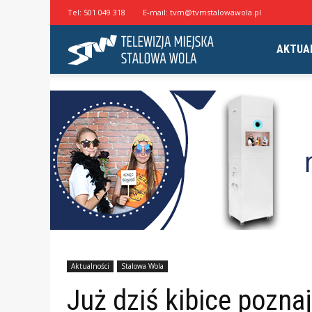
Tel:
501 049 318
E-mail:
tvm@tvmstalowawola.pl
Telewizja
AKTUA
Miejska
Stalowa
Wola
Aktualności
Stalowa Wola
Już dziś kibice pozna