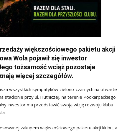
przedaży większościowego pakietu akcji
alowa Wola pojawił się inwestor
 Jego tożsamość wciąż pozostaje
oznają więcej szczegółów.
asza wszystkich sympatyków zielono-czarnych na otwarte
na stadionie przy ul. Hutniczej, na terenie Podkarpackiego
alny inwestor ma przedstawić swoją wizję rozwoju klubu
la.
resowanej zakupem większościowego pakietu akcji klubu, a