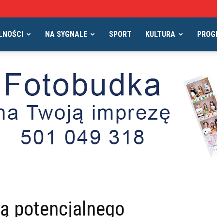
LNOŚCI
NA SYGNALE
SPORT
KULTURA
PROG
ją potencjalnego