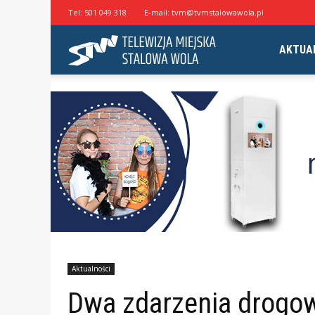
Tel:
501 049 318
E-mail:
tvm@tvmstalowawola.pl
Telewizja
AKTUA
Miejska
Stalowa
Wola
Aktualności
Dwa zdarzenia drogow