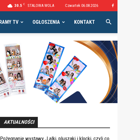
C
30.5
STALOWA WOLA
Czwartek 06.08.2026
RAMY TV
OGŁOSZENIA
KONTAKT
AKTUALNOŚCI
Pożegnanie wystawy „Lalki, pluszaki i klocki, czyli co