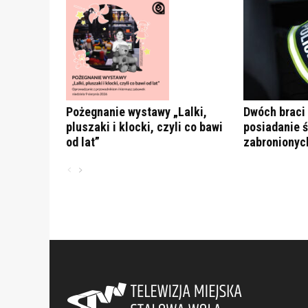
Pożegnanie wystawy „Lalki,
Dwóch braci
pluszaki i klocki, czyli co bawi
posiadanie 
od lat”
zabronionyc