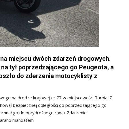
i na miejscu dwóch zdarzeń drogowych.
ł na tył poprzedzającego go Peugeota, a
doszło do zderzenia motocyklisty z
wego na drodze krajowej nr 77 w miejscowości Turbia. Z
zachował bezpiecznej odległości od poprzedzającego go
epchnął go do przydrożnego rowu. Zdarzenie
ukarano mandatem.