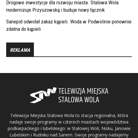
Drogowe inwestycje dla rozwoju miasta. Stalowa Wola
modernizuje Przyszowską i buduje nowy łącznik
Sanepid odwołał zakaz kąpieli. Woda w Podwolinie ponownie
zdatna do kąpieli
REKLAMA
Telewizja Miejska Stalowa Wola to stacja regionalna, która
nadaje swoje programy w czterech miastach województwa
podkarpackiego i lubelskiego: w Stalowej Woli, Nisku, Janowie
Lubelskim i Rudniku nad Sanem. Swoje programy nadajemy